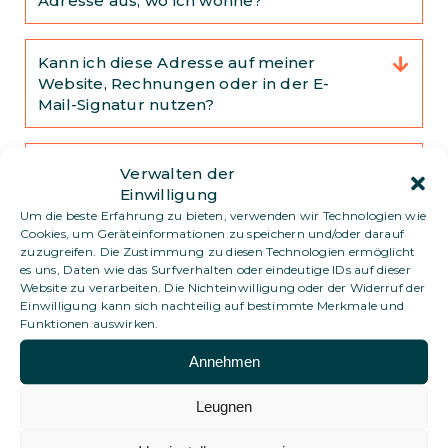
Adresse aus, wo ich wohne?
Kann ich diese Adresse auf meiner
Website, Rechnungen oder in der E-
Mail-Signatur nutzen?
Kann ich eine virtuelle Mailbox für
Verwalten der
Bank- oder offizielle Zwecke nutzen?
Einwilligung
Um die beste Erfahrung zu bieten, verwenden wir Technologien wie
Cookies, um Geräteinformationen zu speichern und/oder darauf
Kann ich weiterhin offizielle oder
zuzugreifen. Die Zustimmung zu diesen Technologien ermöglicht
es uns, Daten wie das Surfverhalten oder eindeutige IDs auf dieser
finanzielle Dokumente empfangen?
Website zu verarbeiten. Die Nichteinwilligung oder der Widerruf der
Einwilligung kann sich nachteilig auf bestimmte Merkmale und
Funktionen auswirken.
Kann ich diese Adresse für meine Bank
oder für rechtliche Zwecke nutzen?
Annehmen
Leugnen
Wird dies von Banken oder für offizielle
Zwecke akzeptiert?