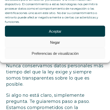
dispositivo. El consentimiento a estas tecnologías nos permitirá
Tus derechos y transparencia
procesar datos como el comportamiento de navegación o las
identificaciones únicas en este sitio. No dar su consentimiento o
retirarlo puede afectar negativamente a ciertas características y
Tus datos te pertenecen y nosotros
funciones.
facilitamos su gestión.
Aceptar
Actualizaciones básicas como correo
electrónico y número de teléfono pueden
Negar
hacerse en tu portal. Para cambiar tu
Preferencias de visualización
nombre, necesitas una solicitud formal.
Nunca conservamos datos personales más
tiempo del que la ley exige y siempre
somos transparentes sobre lo que es
posible.
Si algo no está claro, simplemente
pregunta. Te guiaremos paso a paso.
Estamos comprometidos con la