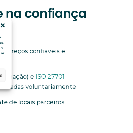
 na confiança
a
as
ão
endereços confiáveis e
tar
as
formação) e
ISO 27701
tificadas voluntariamente
e de locais parceiros