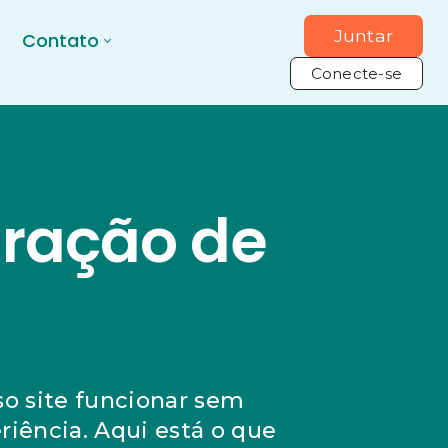
Juntar
Contato
Conecte-se
aração de
so site funcionar sem
iência. Aqui está o que