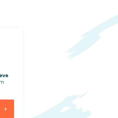
leve
em