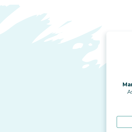
Man
A