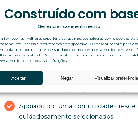
Construído com base
e na experiência
Gerenciar consentimento
a fornecer as melhores experiências, usamos tecnologias como cookies par
azenar e/ou acessar informações do dispositivo. O consentimento para ess
cnologias nos permitirá processar dados como comportamento de navegaç
15+ anos de experiência gerenciando 
IDs exclusivos neste site. Não consentir ou retirar o consentimento pode afe
ersamente certos recursos e funções.
infraestrutura de correio digital
Aceitar
Negar
Visualizar preferênci
ISO 27001
(Gestão de Segurança da In
(Privacidade e proteção de dados) cer
Apoiado por uma comunidade crescent
cuidadosamente selecionados