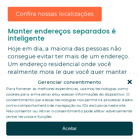
Confira nossas localizações
Manter endereços separados é
inteligente
Hoje em dia, a maioria das pessoas não
consegue evitar ter mais de um endereço.
Um endereço residencial onde você
realmente mora (e que você quer manter
privado). Um endereço fiscal com seu
Gerenciar consentimento
contador ou representante financeiro. Um
Para fornecer as melhores experiências, usamos tecnologias como
cookies para armazenar e/ou acessar informações do dispositivo. O
endereço de escritório registrado para o
consentimento para essas tecnologias nos permitirá processar dados
seu negócio. Um endereço de
como comportamento de navegação ou IDs exclusivos neste site.
correspondência estável para todo o resto.
Não consentir ou retirar o consentimento pode afetar adversamente
certos recursos e funções.
Muitos ainda tentam encaixar tudo isso
Aceitar
em um único endereço. Às vezes para