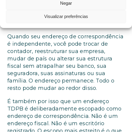
economizar custos, às vezes só porque
Negar
acho que tudo deveria estar em um só
lugar. Na prática, isso te deixa menos
Visualizar preferências
flexível.
Quando seu endereço de correspondência
é independente, você pode trocar de
contador, reestruturar sua empresa,
mudar de país ou alterar sua estrutura
fiscal sem atrapalhar seu banco, sua
seguradora, suas assinaturas ou sua
família. O endereço permanece. Todo o
resto pode mudar ao redor disso.
É também por isso que um endereço
TDPB é deliberadamente escopado como
endereço de correspondência. Não é um
endereço fiscal. Não é um escritório
registrado. O escopo mais estreito é o que